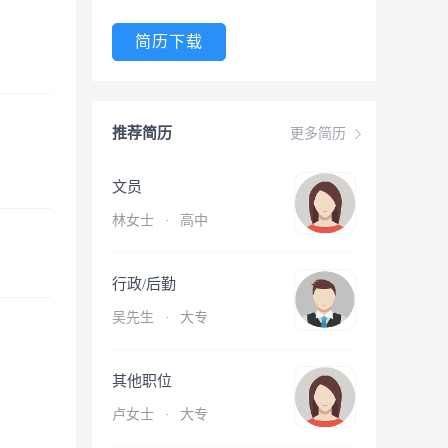
简历下载
推荐简历
更多简历
文员
林女士
·
高中
行政/后勤
吴先生
·
大专
其他职位
卢女士
·
大专