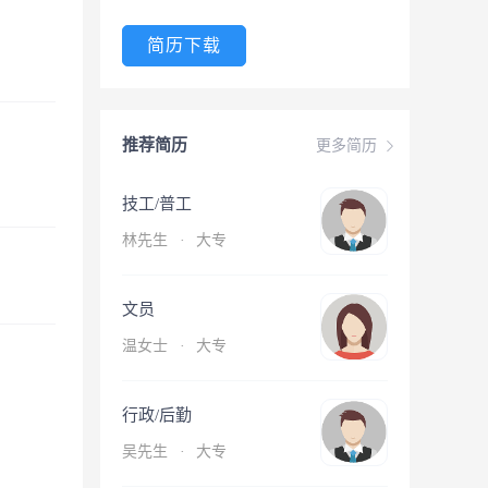
简历下载
推荐简历
更多简历
技工/普工
林先生
·
大专
文员
温女士
·
大专
行政/后勤
吴先生
·
大专