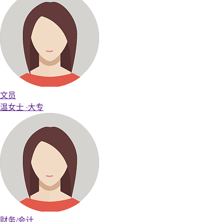
文员
温女士
·
大专
财务/会计