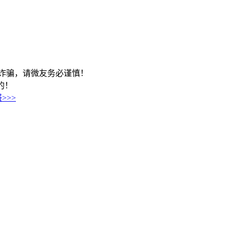
及诈骗，请微友务必谨慎！
历的！
>>>